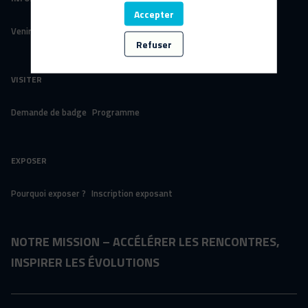
Accepter
Venir au salon
Se loger
Presse
Groupe Meet&Com
Refuser
VISITER
Demande de badge
Programme
EXPOSER
Pourquoi exposer ?
Inscription exposant
NOTRE MISSION – ACCÉLÉRER LES RENCONTRES,
INSPIRER LES ÉVOLUTIONS