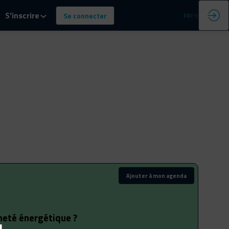
S'inscrire
Se connecter
FR
EN
Ajouter à mon agenda
ineté énergétique ?