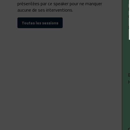
présentées par ce speaker pour ne manquer
E
aucune de ses interventions.
q
Toutes les sessions
I