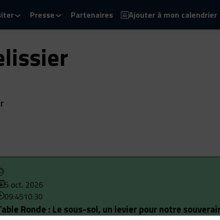
siter
Presse
Partenaires
Ajouter à mon calendrier
lissier
r
5 oct. 2026
09:45
10:30
Table Ronde : Le sous-sol, un levier pour notre souvera